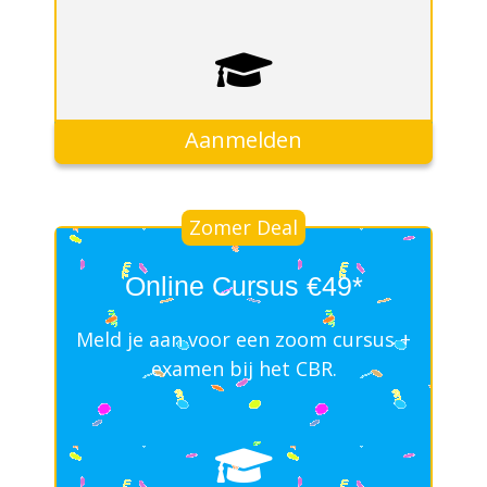
Aanmelden
Zomer Deal
Online Cursus €49*
Meld je aan voor een zoom cursus +
examen bij het CBR.