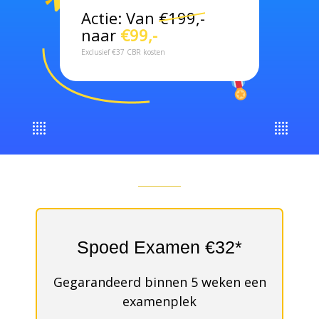
Actie: Van
€199,-
naar
€99,-
Exclusief €37 CBR kosten
Spoed Examen €32*
Gegarandeerd binnen 5 weken een
examenplek