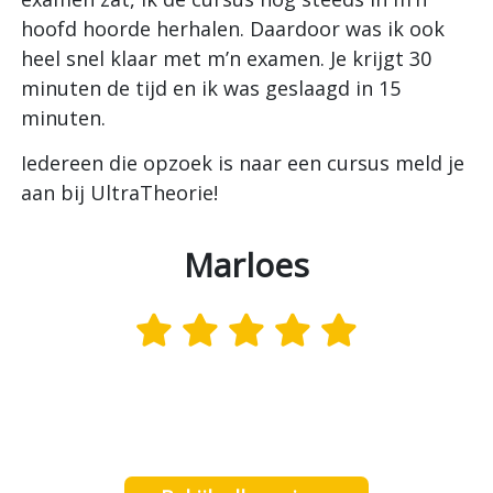
I
hoofd hoorde herhalen. Daardoor was ik ook
U
heel snel klaar met m’n examen. Je krijgt 30
w
minuten de tijd en ik was geslaagd in 15
minuten.
e
,
Iedereen die opzoek is naar een cursus meld je
.
aan bij UltraTheorie!
Marloes