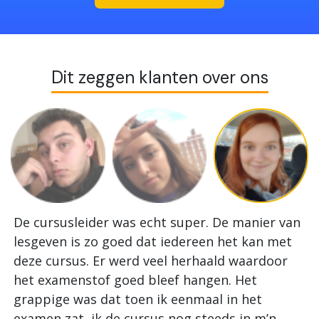
Dit zeggen klanten over ons
De cursusleider was echt super. De manier van
I
lesgeven is zo goed dat iedereen het kan met
h
deze cursus. Er werd veel herhaald waardoor
z
het examenstof goed bleef hangen. Het
o
grappige was dat toen ik eenmaal in het
e
examen zat, ik de cursus nog steeds in m’n