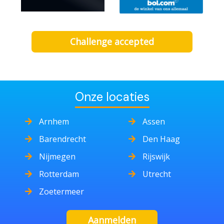
Challenge accepted
Onze locaties
Arnhem
Assen
Barendrecht
Den Haag
Nijmegen
Rijswijk
Rotterdam
Utrecht
Zoetermeer
Aanmelden