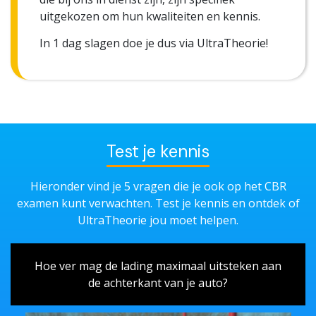
uitgekozen om hun kwaliteiten en kennis.
In 1 dag slagen doe je dus via UltraTheorie!
Test je kennis
Hieronder vind je 5 vragen die je ook op het CBR
examen kunt verwachten. Test je kennis en ontdek of
UltraTheorie jou moet helpen.
Hoe ver mag de lading maximaal uitsteken aan
de achterkant van je auto?