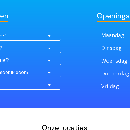
gen
Openings
Maandag
ge?
Dinsdag
?
tief?
Woensdag
moet ik doen?
Donderdag
Vrijdag
Onze locaties