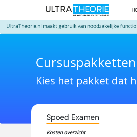
H
UltraTheorie.nl maakt gebruik van noodzakelijke functio
Cursuspakketten
Kies het pakket dat h
Spoed Examen
Kosten overzicht