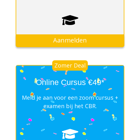
Aanmelden
Zomer Deal
Online Cursus €49*
Meld je aan voor een zoom cursus +
examen bij het CBR.