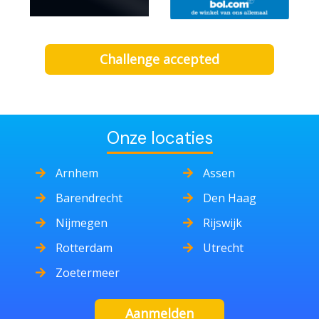
Challenge accepted
Onze locaties
Arnhem
Assen
Barendrecht
Den Haag
Nijmegen
Rijswijk
Rotterdam
Utrecht
Zoetermeer
Aanmelden