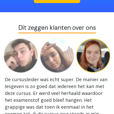
Dit zeggen klanten over ons
De cursusleider was echt super. De manier van
I
lesgeven is zo goed dat iedereen het kan met
h
deze cursus. Er werd veel herhaald waardoor
z
het examenstof goed bleef hangen. Het
o
grappige was dat toen ik eenmaal in het
e
examen zat, ik de cursus nog steeds in m’n