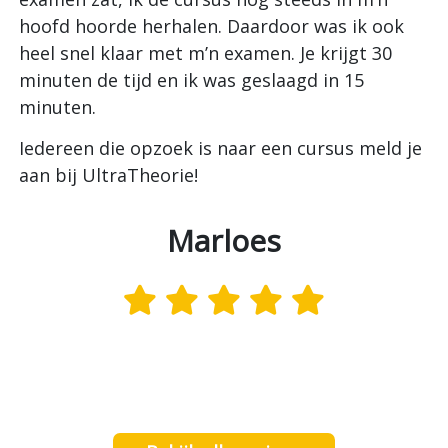
I
hoofd hoorde herhalen. Daardoor was ik ook
U
heel snel klaar met m’n examen. Je krijgt 30
w
minuten de tijd en ik was geslaagd in 15
minuten.
e
,
Iedereen die opzoek is naar een cursus meld je
.
aan bij UltraTheorie!
Marloes