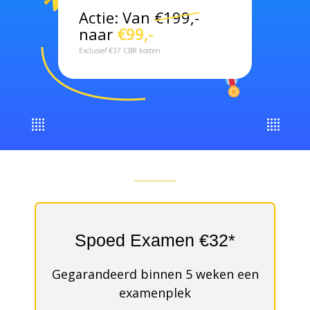
Actie: Van
€199,-
naar
€99,-
Exclusief €37 CBR kosten
Spoed Examen €32*
Gegarandeerd binnen 5 weken een
examenplek