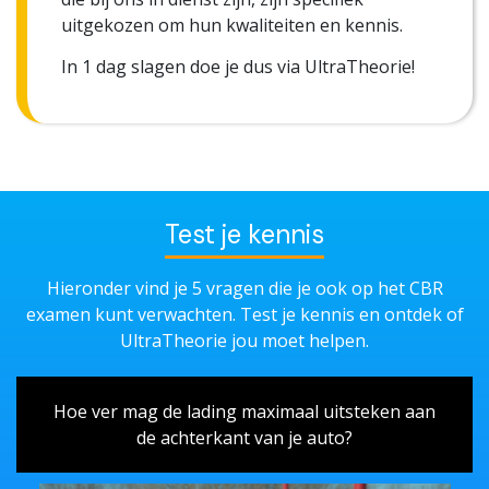
uitgekozen om hun kwaliteiten en kennis.
In 1 dag slagen doe je dus via UltraTheorie!
Test je kennis
Hieronder vind je 5 vragen die je ook op het CBR
examen kunt verwachten. Test je kennis en ontdek of
UltraTheorie jou moet helpen.
Hoe ver mag de lading maximaal uitsteken aan
de achterkant van je auto?